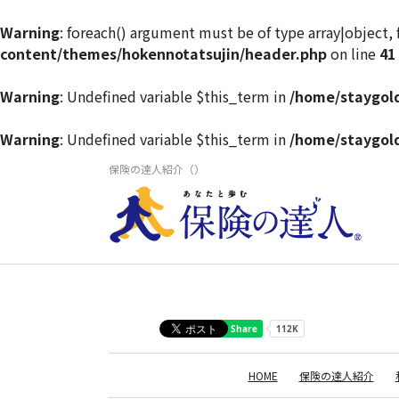
Warning
: foreach() argument must be of type array|object, 
content/themes/hokennotatsujin/header.php
on line
41
Warning
: Undefined variable $this_term in
/home/staygol
Warning
: Undefined variable $this_term in
/home/staygol
保険の達人紹介（）
HOME
保険の達人紹介