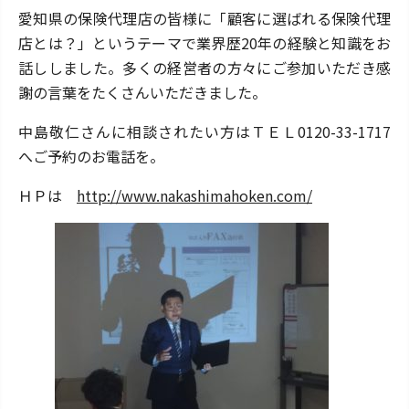
ニュースリリース
愛知県の保険代理店の皆様に「顧客に選ばれる保険代理
店とは？」というテーマで業界歴20年の経験と知識をお
ユーザー規約
話ししました。多くの経営者の方々にご参加いただき感
謝の言葉をたくさんいただきました。
プライバシーポリシー
中島敬仁さんに相談されたい方はＴＥＬ0120-33-1717
へご予約のお電話を。
保険の達人を探す！
ＨＰは
http://www.nakashimahoken.com/
よくあるご質問
サイトマップ