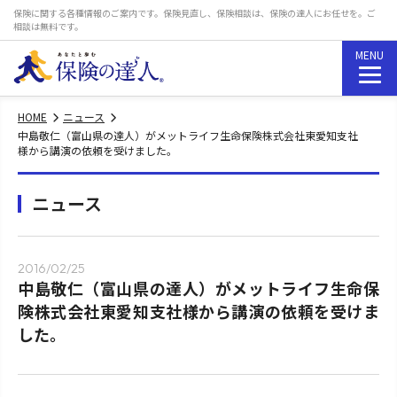
保険に関する各種情報のご案内です。保険見直し、保険相談は、保険の達人にお任せを。ご
相談は無料です。
MENU
保険の達人紹介
HOME
ニュース
中島敬仁（富山県の達人）がメットライフ生命保険株式会社東愛知支社
様から講演の依頼を受けました。
私たちができること
ニュース
保険の達人はここが違う
保険の達人について
2016/02/25
中島敬仁（富山県の達人）がメットライフ生命保
保険の基礎知識
険株式会社東愛知支社様から講演の依頼を受けま
した。
おすすめ保険商品ランキング